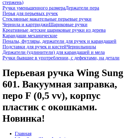
стержень)
Ручки уменьшенного размера
Держатели пера
Перья для перьевых ручек
Стеклянные макательные перьевые ручки
Чернила и картриджи
Шариковые ручки
Креативные детские шариковые ручки из дерева
Карандаши механические
Пеналы, футляры, держатели для ручек и карандашей
Подставки для ручек и кистей
Чернильницы
Держатели (удлинители) для карандашей и мела
Ручки бывшие в употреблении, с дефектами, на детали
Перьевая ручка Wing Sung
601. Вакуумная заправка,
перо F (0,5 vv), корпус
пластик с окошками.
Новинка!
Главная