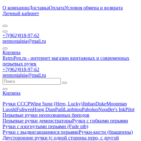
О компании
Доставка
Оплата
Условия обмена и возврата
Личный кабинет
+7(962)918-97-62
pennostalgia@mail.ru
Корзина
RetroPen.ru - интернет магазин винтажных и современных
перьевых ручек
+7(962)918-97-62
pennostalgia@mail.ru
Корзина
Ручки СССР
Wing Sung (Hero, Lucky)
Jinhao
Duke
Moonman
Luoshi
Fuliwen
Hong Dian
Paili
Lanbitou
Paboluo
Noodler's Ink
Pilot
Перьевые ручки неопознанных брендов
Перьевые ручки демонстраторы
Ручки с гибкими перьями
Ручки с изогнутыми перьями (Fude nib)
Ручки с выдвигающимися перьями
Ручки-кисти (брашпены)
Двусторонние ручки (с одной стороны перо, с другой