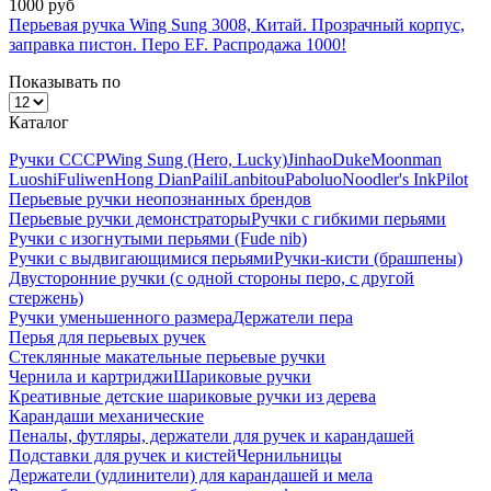
1000 руб
Перьевая ручка Wing Sung 3008, Китай. Прозрачный корпус,
заправка пистон. Перо EF. Распродажа 1000!
Показывать по
Каталог
Ручки СССР
Wing Sung (Hero, Lucky)
Jinhao
Duke
Moonman
Luoshi
Fuliwen
Hong Dian
Paili
Lanbitou
Paboluo
Noodler's Ink
Pilot
Перьевые ручки неопознанных брендов
Перьевые ручки демонстраторы
Ручки с гибкими перьями
Ручки с изогнутыми перьями (Fude nib)
Ручки с выдвигающимися перьями
Ручки-кисти (брашпены)
Двусторонние ручки (с одной стороны перо, с другой
стержень)
Ручки уменьшенного размера
Держатели пера
Перья для перьевых ручек
Стеклянные макательные перьевые ручки
Чернила и картриджи
Шариковые ручки
Креативные детские шариковые ручки из дерева
Карандаши механические
Пеналы, футляры, держатели для ручек и карандашей
Подставки для ручек и кистей
Чернильницы
Держатели (удлинители) для карандашей и мела