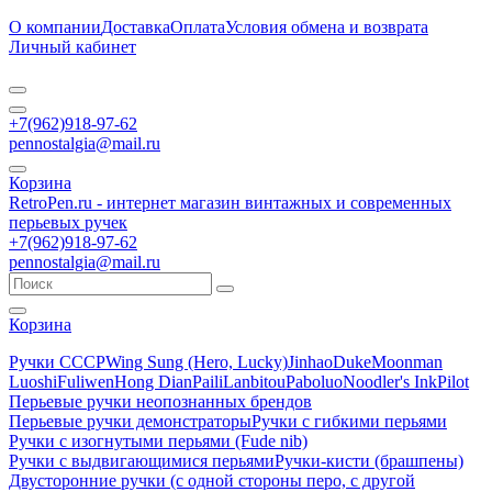
О компании
Доставка
Оплата
Условия обмена и возврата
Личный кабинет
+7(962)918-97-62
pennostalgia@mail.ru
Корзина
RetroPen.ru - интернет магазин винтажных и современных
перьевых ручек
+7(962)918-97-62
pennostalgia@mail.ru
Корзина
Ручки СССР
Wing Sung (Hero, Lucky)
Jinhao
Duke
Moonman
Luoshi
Fuliwen
Hong Dian
Paili
Lanbitou
Paboluo
Noodler's Ink
Pilot
Перьевые ручки неопознанных брендов
Перьевые ручки демонстраторы
Ручки с гибкими перьями
Ручки с изогнутыми перьями (Fude nib)
Ручки с выдвигающимися перьями
Ручки-кисти (брашпены)
Двусторонние ручки (с одной стороны перо, с другой