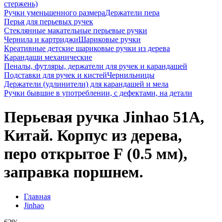
стержень)
Ручки уменьшенного размера
Держатели пера
Перья для перьевых ручек
Стеклянные макательные перьевые ручки
Чернила и картриджи
Шариковые ручки
Креативные детские шариковые ручки из дерева
Карандаши механические
Пеналы, футляры, держатели для ручек и карандашей
Подставки для ручек и кистей
Чернильницы
Держатели (удлинители) для карандашей и мела
Ручки бывшие в употреблении, с дефектами, на детали
Перьевая ручка Jinhao 51A,
Китай. Корпус из дерева,
перо открытое F (0.5 мм),
заправка поршнем.
Главная
Jinhao