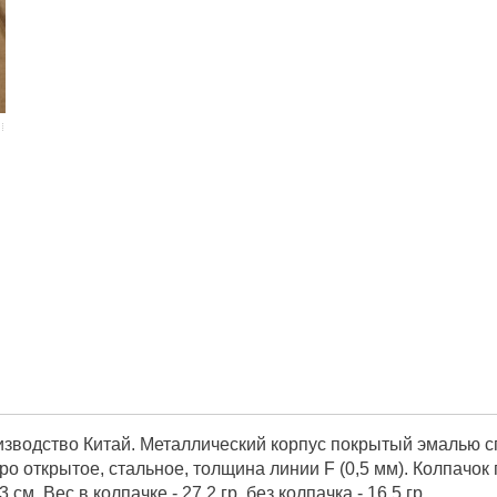
зводство Китай. Металлический корпус покрытый эмалью сп
ткрытое, стальное, толщина линии F (0,5 мм). Колпачок при
 см. Вес в колпачке - 27,2 гр, без колпачка - 16,5 гр.