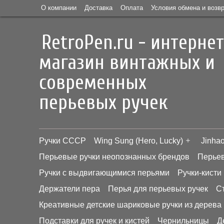
О компании
Доставка
Оплата
Условия обмена и возв
RetroPen.ru - интернет
магазин винтажных и
современных
перьевых ручек
Ручки СССР
Wing Sung (Hero, Lucky)
Jinha
Перьевые ручки неопознанных брендов
Перьев
Ручки с выдвигающимися перьями
Ручки-кисти
Держатели пера
Перья для перьевых ручек
С
Креативные детские шариковые ручки из дерева
Подставки для ручек и кистей
Чернильницы
Д