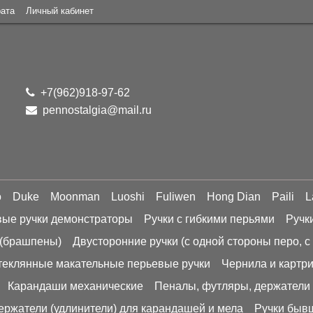
рата
Личный кабинет
+7(962)918-97-62
pennostalgia@mail.ru
o
Duke
Moonman
Luoshi
Fuliwen
Hong Dian
Paili
L
ые ручки демонстраторы
Ручки с гибкими перьями
Ручк
 (брашпены)
Двусторонние ручки (с одной стороны перо, с
теклянные макательные перьевые ручки
Чернила и картр
Карандаши механические
Пеналы, футляры, держатели 
ержатели (удлинители) для карандашей и мела
Ручки бывш