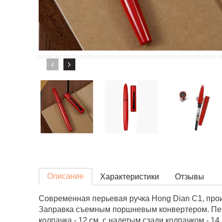
Описание
Характеристики
Отзывы
Современная перьевая ручка Hong Dian С1, прои
Заправка съемным поршневым конвертером. Перо о
колпачка - 12 см, с надетым сзади колпачком - 14,3