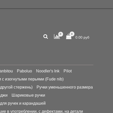
0
0
0.00 руб
anbitou
Paboluo
Noodler's Ink
Pilot
и с изогнутыми перьями (Fude nib)
 другой стержень)
Ручки уменьшенного размера
иджи
Шариковые ручки
для ручек и карандашей
ие в употреблении, с дефектами, на детали